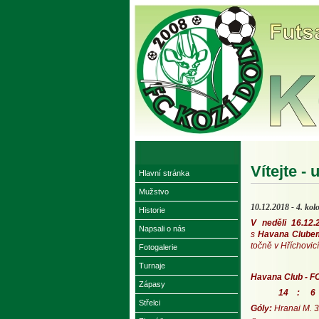
Vítejte - 
Hlavní stránka
Mužstvo
10.12.2018 - 4. kolo
Historie
V neděli 16.12.
Napsali o nás
s
Havana Clube
točně v Hříchovicí
Fotogalerie
Turnaje
Havana Club - FC
Zápasy
14 : 6
Střelci
Góly:
Hranai M. 3