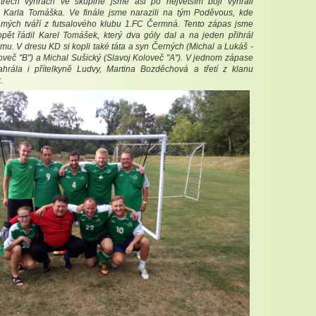
 třech výhrách ve skupině jsme asi po největším boji vyhráli
 Karla Tomáška. Ve finále jsme narazili na tým Poděvous, kde
ámých tváří z futsalového klubu 1.FC Čermná. Tento zápas jsme
 opět řádil Karel Tomášek, který dva góly dal a na jeden přihrál
u. V dresu KD si kopli také táta a syn Černých (Michal a Lukáš -
oveč "B") a Michal Sušický (Slavoj Koloveč "A"). V jednom zápase
hrála i přítelkyně Ludvy, Martina Bozděchová a třetí z klanu
k.