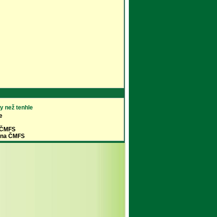
y než tenhle
e
a ČMFS
a na ČMFS