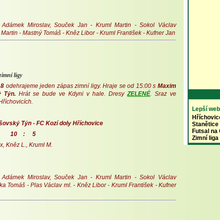
Adámek Miroslav, Souček Jan - Kruml Martin - Sokol Václav
i Martin - Mastný Tomáš - Kněz Libor - Kruml František - Kufner Jan
zimní ligy
18
odehrajeme jeden zápas zimní ligy. Hraje se od 15:00 s
Maxim
ý Týn
.
Hrát se bude ve Kdyni v hale. Dresy
ZELENÉ
.
Sraz ve
Hříchovicích.
Lepší web
Hříchovic
ovský Týn - FC Kozí doly Hříchovice
Stanětice
Futsal n
: 5
Zimní lig
x, Kněz L., Kruml M.
Adámek Miroslav, Souček Jan - Kruml Martin - Sokol Václav
ka Tomáš - Plas Václav ml. - Kněz Libor - Kruml František - Kufner