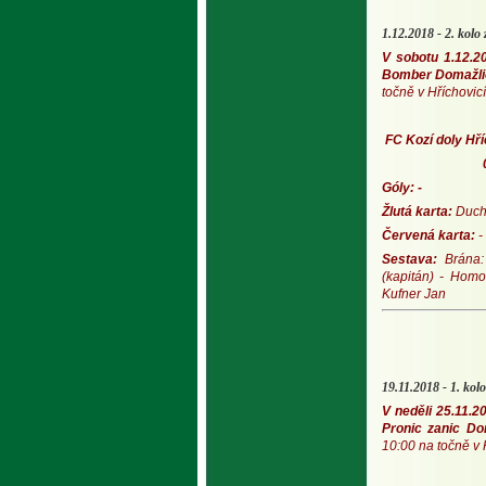
1.12.2018 - 2. kolo 
V sobotu 1.12.2
Bomber Domažli
točně v Hříchovicí
FC Kozí doly Hř
0 :
Góly: -
Žlutá karta:
Duch
Červená karta:
-
Sestava:
Brána: 
(kapitán) - Homo
Kufner Jan
19.11.2018 - 1. kolo
V neděli 25.11.2
Pronic zanic Do
10:00 na točně v 