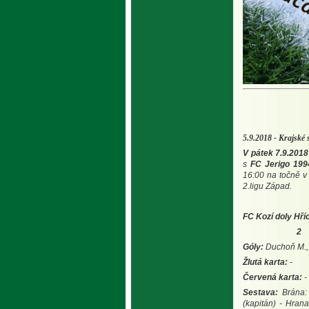
5.9.2018 - Krajské
V pátek 7.9.2018
s
FC Jerigo 199
16:00 na točně v
2.ligu Západ.
FC Kozí doly Hří
2 :
Góly:
Duchoň M.,
Žlutá karta:
-
Červená karta:
-
Sestava:
Brána: 
(kapitán) - Hran