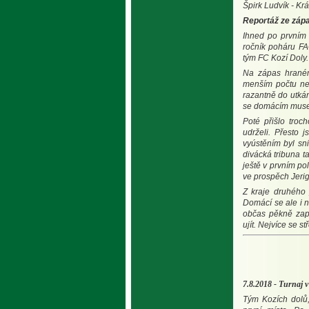
Špirk Ludvík - Kr
Reportáž ze záp
Ihned po prvním 
ročník poháru FA
tým FC Kozí Doly.
Na zápas hraném
menším počtu než
razantně do utkán
se domácím musel
Poté přišlo troc
udrželi. Přesto 
vyústěním byl sni
divácká tribuna t
ještě v prvním po
ve prospěch Jerig
Z kraje druhého 
Domácí se ale i n
občas pěkně zapo
ujít. Nejvíce se s
7.8.2018 - Turnaj 
Tým Kozích dolů,