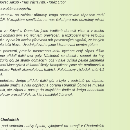
álovec Jakub - Plas Václav ml. - Kněz Libor
asu očima soupeře:
tréninku na začátku přípravy Jerigo odstartovalo zápasem další
ČR. V krajském semifinále na nás čekal pro nás neznámý místní
 ve Kdyni u Domažlic jsme tradičně dorazili včas a v trochu
 domácí tým. Po rychlém převlečení a rozkopání jsme vstoupili
í a v prvních akcích předvedli pár povedených signálů, ze kterých
a točit hlava. Úvodní převahu jsme i korunovali prvním gólem.
ho polevení, protože nasazenou laťku bychom celý zápas těžko
jsme přidali další dva góly. Následně se dostal i soupeř do hry,
žující gól ze strany domácích, což v hale uvítala pěkně zaplněná
amní Masarykovi základní školy. Komplikace jsme ale nepřipustili a
ločase Pekník zkompletoval hattrick. Poločasový výsledek zněl 4:1
a.
poločasu Jerigo přidalo další gól a bylo v podstatě po zápase.
adále snažili a rvali dopředu a obrana i brankář Šoltys se musela
tit, ale zápas o postup do krajského finále si Jerigo nenechalo
třelecky prosadil Pekník, který nastřílel 5 branek.
v Chudenicích
 pod vedením Ludvy Špirka, vybojoval na turnaji v Chudenicích