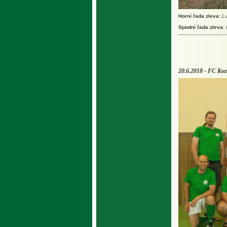
Horní řada zleva:
Lu
Spodní řada zleva:
20.6.2018 - FC Koz