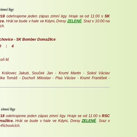
zimní ligy
018
odehrajeme jeden zápas zimní ligy. Hraje se od 11:00 s
SK
ce.
Hrát se bude v hale ve Kdyni
.
Dresy
ZELENÉ
.
Sraz v 10:00 na
ch.
íchovice - SK Bomber Domažlice
 4
oň M.
Královec Jakub, Souček Jan - Kruml Martin - Sokol Václav
lka Tomáš - Duchoň Miloslav - Plas Václav - Kruml František -
 zimní ligy
018
odehrajeme jeden zápas zimní ligy. Hraje se od 11:00 s
RSC
mažlice.
Hrát se bude v hale ve Kdyni
.
Dresy
ZELENÉ
.
Sraz v
Hříchovicích.