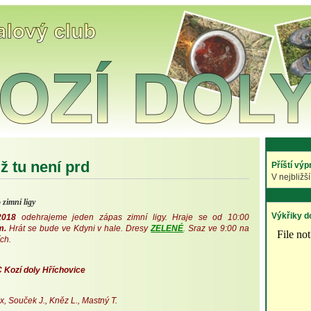
už tu není prd
Příští vý
V nejbliž
 zimní ligy
Výkřiky d
2018
odehrajeme jeden zápas zimní ligy. Hraje se od 10:00
m
.
Hrát se bude ve Kdyni v hale. Dresy
ZELENÉ
.
Sraz ve 9:00 na
ch.
 Kozí doly Hříchovice
x, Souček J., Kněz L., Mastný T.