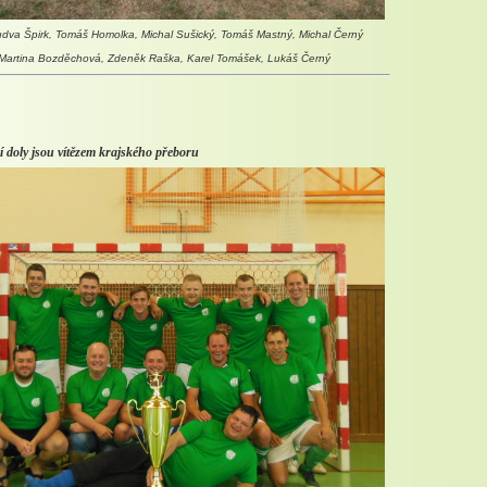
dva Špirk, Tomáš Homolka, Michal Sušický, Tomáš Mastný, Michal Černý
Martina Bozděchová, Zdeněk Raška, Karel Tomášek, Lukáš Černý
í doly jsou vítězem krajského přeboru