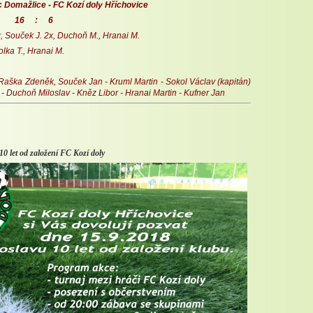
 Domažlice - FC Kozí doly Hříchovice
: 6
x, Souček J. 2x, Duchoň M.,
Hranai M.
lka T., Hranai M.
Raška Zdeněk, Souček Jan - Kruml Martin - Sokol Václav (kapitán)
 Duchoň Miloslav - Kněz Libor - Hranai Martin - Kufner Jan
10 let od založení FC Kozí doly