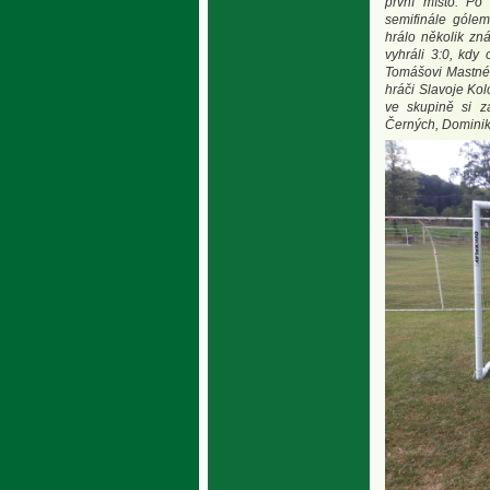
první místo. Po
semifinále gólem
hrálo několik zn
vyhráli 3:0, kdy
Tomášovi Mastném
hráči Slavoje Kol
ve skupině si za
Černých, Domini