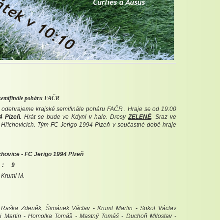
 semifinále poháru FAČR
odehrajeme krajské semifinále poháru FAČR . Hraje se od 19:00
4 Plzeň
.
Hrát se bude ve Kdyni v hale. Dresy
ZELENÉ
. Sraz ve
 Hříchovicích. Tým FC Jerigo 1994 Plzeň v součastné době hraje
chovice - FC Jerigo 1994 Plzeň
 9
 Kruml M.
Raška Zdeněk, Šimánek Václav - Kruml Martin - Sokol Václav
ai Martin - Homolka Tomáš - Mastný Tomáš - Duchoň Miloslav -