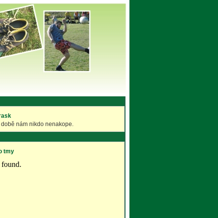
prask
ší době nám nikdo nenakope.
o tmy