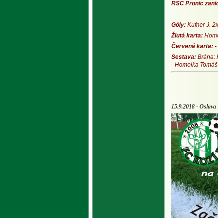
RSC Pronic zanic
16 
Góly:
Kufner J. 2
Žlutá karta:
Homo
Červená karta:
-
Sestava:
Brána: 
- Homolka Tomáš -
15.9.2018 - Oslava 