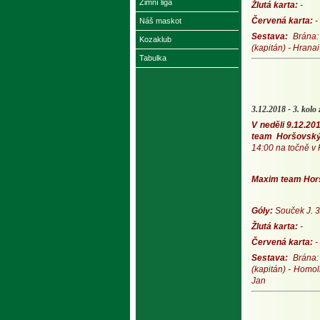
Zimní liga
Žlutá karta:
-
Červená karta:
-
Náš maskot
Sestava:
Brána: 
Kozaklub
(kapitán) - Hrana
Tabulka
3.12.2018 - 3. kolo 
V neděli 9.12.20
team Horšovsk
14:00 na točně v 
Maxim team Horš
10 
Góly:
Souček J. 3
Žlutá karta:
-
Červená karta:
-
Sestava:
Brána: 
(kapitán) - Homol
Jan